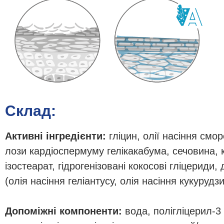
Склад:
Активні інгредієнти:
гліцин, олії насіння смо
лози кардіоспермуму гелікакабума, cечовина, к
ізостеарат, гідрогенізовані кокосові гліцерид
(олія насіння геліантусу, олія насіння кукурудз
Допоміжні компоненти:
вода, полігліцерил-3