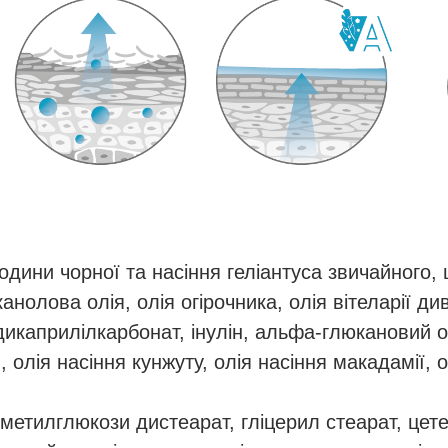
родини чорної та насіння геліантуса звичайного,
анолова олія, олія огірочника, олія вітеларії д
и, дикаприлілкарбонат, інулін, альфа-глюкановий
и, олія насіння кунжуту, олія насіння макадамії,
 метилглюкози дистеарат, гліцерил стеарат, цет