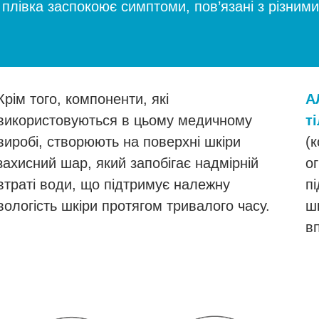
плівка заспокоює симптоми, пов’язані з різними
Крім того, компоненти, які
А
використовуються в цьому медичному
т
виробі, створюють на поверхні шкіри
(
захисний шар, який запобігає надмірній
ог
втраті води, що підтримує належну
п
вологість шкіри протягом тривалого часу.
шк
в