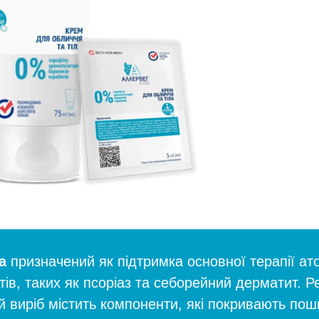
а
призначений як підтримка основної терапії ат
тів, таких як псоріаз та себорейний дерматит.
 виріб містить компоненти, які покривають пошк