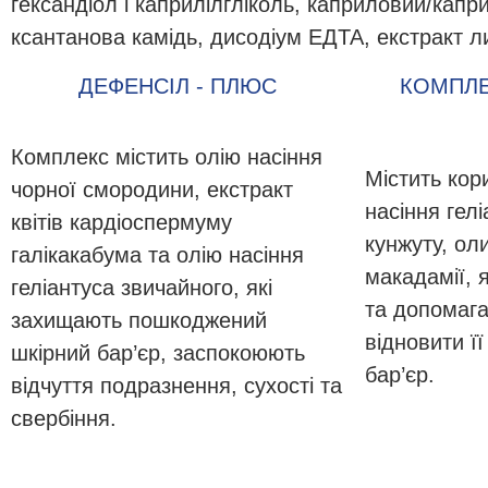
гександіол і каприлілгліколь, каприловий/капр
ксантанова камідь, дисодіум ЕДТА, екстракт л
ДЕФЕНСІЛ - ПЛЮС
КОМПЛЕ
Комплекс містить олію насіння
Містить кор
чорної смородини, екстракт
насіння гелі
квітів кардіоспермуму
кунжуту, оли
галікакабума та олію насіння
макадамії, я
геліантуса звичайного, які
та допомаг
захищають пошкоджений
відновити ї
шкірний бар’єр, заспокоюють
бар’єр.
відчуття подразнення, сухості та
свербіння.