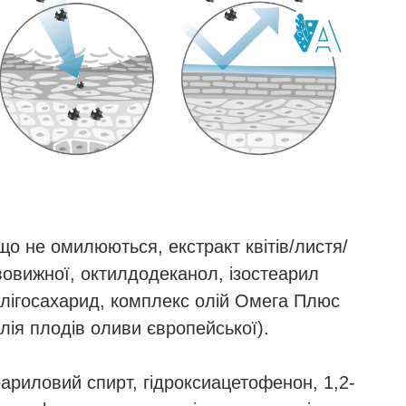
 що не омилюються, екстракт квітів/листя/
ивовижної, октилдодеканол, ізостеарил
 олігосахарид, комплекс олій Омега Плюс
 олія плодів оливи європейської).
еариловий спирт, гідроксиацетофенон, 1,2-