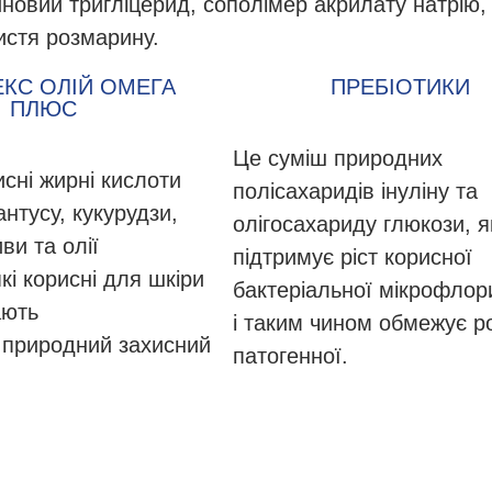
иновий тригліцерид, сополімер акрилату натрію,
истя розмарину.
КС ОЛІЙ ОМЕГА
ПРЕБІОТИКИ
ПЛЮС
Це суміш природних
исні жирні кислоти
полісахаридів інуліну та
антусу, кукурудзи,
олігосахариду глюкози, я
ви та олії
підтримує ріст корисної
кі корисні для шкіри
бактеріальної мікрофлор
ають
і таким чином обмежує р
ї природний захисний
патогенної.