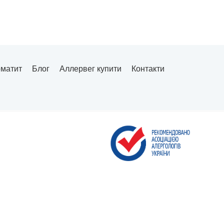
рматит
Блог
Аллервег купити
Контакти