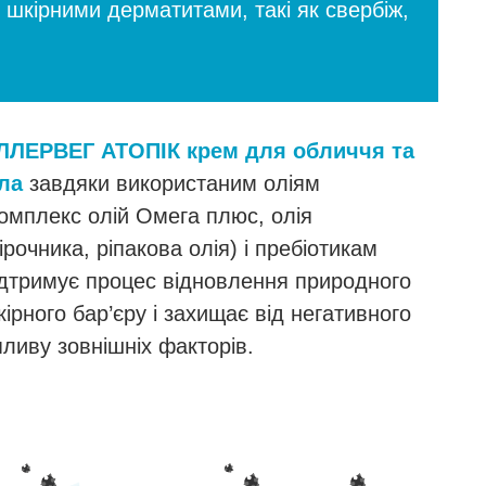
 шкірними дерматитами, такі як свербіж,
ЛЛЕРВЕГ АТОПІК крем для обличчя та
іла
завдяки використаним оліям
комплекс олій Омега плюс, олія
ірочника, ріпакова олія) і пребіотикам
ідтримує процес відновлення природного
ірного бар’єру і захищає від негативного
пливу зовнішніх факторів.