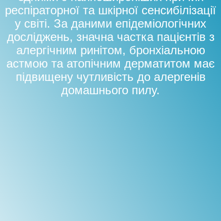
респіраторної та шкірної сенсибілізації
у світі. За даними епідеміологічних
досліджень, значна частка пацієнтів з
алергічним ринітом, бронхіальною
астмою та атопічним дерматитом має
підвищену чутливість до алергенів
домашнього пилу.