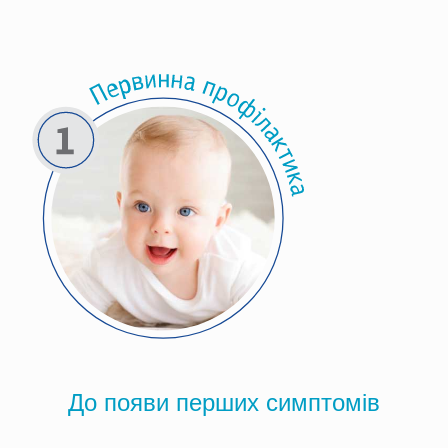
До появи перших симптомів