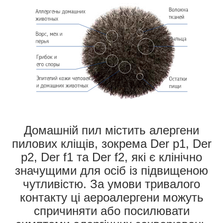
Домашній пил містить алергени
пилових кліщів, зокрема Der p1, Der
p2, Der f1 та Der f2, які є клінічно
значущими для осіб із підвищеною
чутливістю. За умови тривалого
контакту ці аероалергени можуть
спричиняти або посилювати