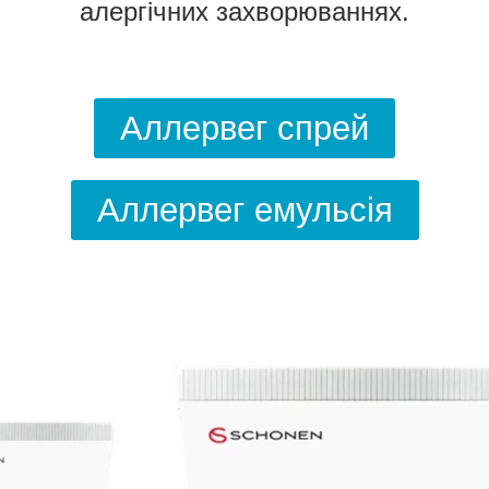
алергічних захворюваннях.
Аллервег спрей
Аллервег емульсія